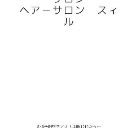
ヘア－サロン スィ
ル
8/8予約空きアリ（江崎12時から～