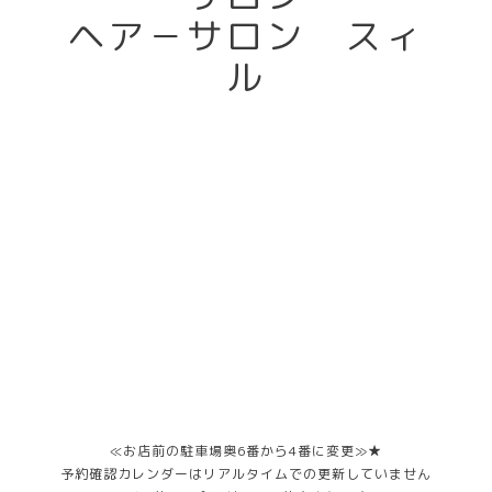
ヘア－サロン スィ
ル
≪お店前の駐車場奥6番から4番に変更≫★
予約確認カレンダーはリアルタイムでの更新していません