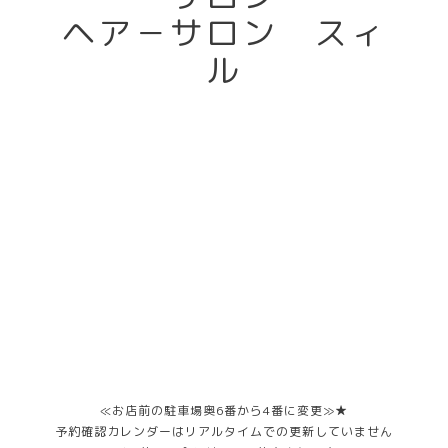
ヘア－サロン スィ
ル
≪お店前の駐車場奥6番から4番に変更≫★
予約確認カレンダーはリアルタイムでの更新していません