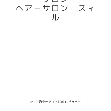
ヘア－サロン スィ
ル
8/8予約空きアリ（江崎12時から～