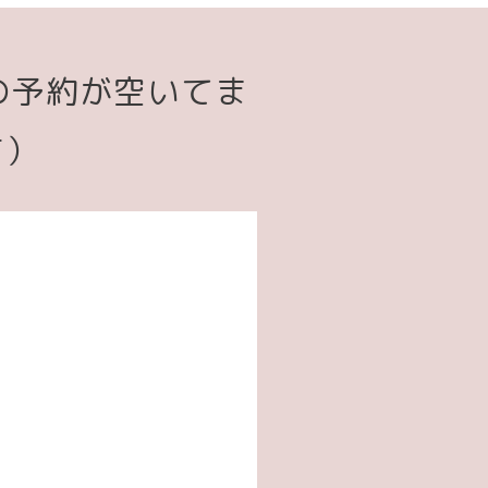
の予約が空いてま
す）
空き