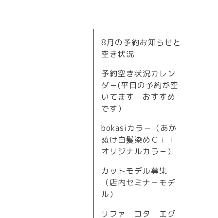
8月の予約お知らせと
空き状況
予約空き状況カレン
ダ－(平日の予約が空
いてます おすすめ
です）
bokasiカラ－（あか
ぬけ白髪染めＣｉｌ
オリジナルカラ－）
カットモデル募集
（店内セミナ－モデ
ル）
リファ コタ エグ