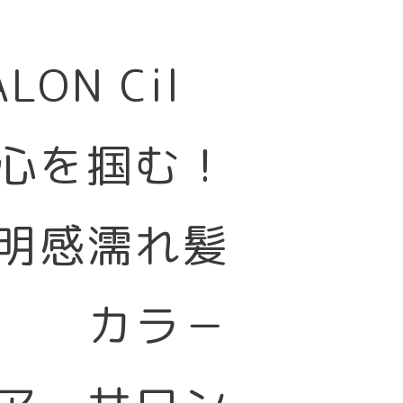
SALON Cil
心を掴む！
明感濡れ髪
カラ－