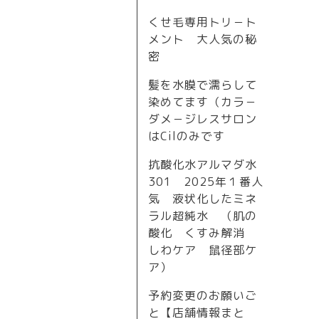
くせ毛専用トリ－ト
メント 大人気の秘
密
髪を水膜で濡らして
染めてます（カラ－
ダメ－ジレスサロン
はCilのみです
抗酸化水アルマダ水
301 2025年１番人
気 液状化したミネ
ラル超純水 （肌の
酸化 くすみ解消
しわケア 鼠径部ケ
ア）
予約変更のお願いご
と【店舗情報まと