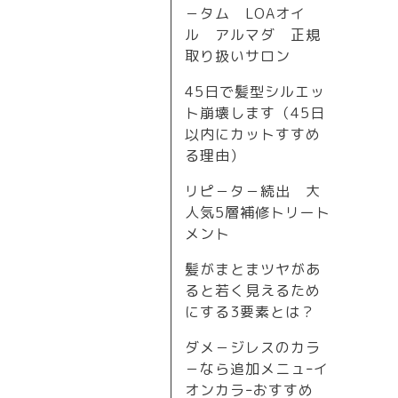
－タム LOAオイ
ル アルマダ 正規
取り扱いサロン
45日で髪型シルエッ
ト崩壊します（45日
以内にカットすすめ
る理由）
リピ－タ－続出 大
人気5層補修トリート
メント
髪がまとまツヤがあ
ると若く見えるため
にする3要素とは？
ダメ－ジレスのカラ
－なら追加メニュｰイ
オンカラｰおすすめ