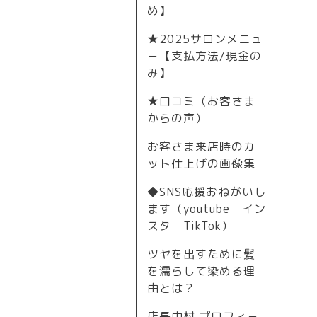
め】
★2025サロンメニュ
－【支払方法/現金の
み】
★口コミ（お客さま
からの声）
お客さま来店時のカ
ット仕上げの画像集
◆SNS応援おねがいし
ます（youtube イン
スタ TikTok）
ツヤを出すために髪
を濡らして染める理
由とは？
店長中村 プロフィ－