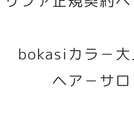
リファ正規契約ヘ
bokasiカラ－
ヘア－サロ