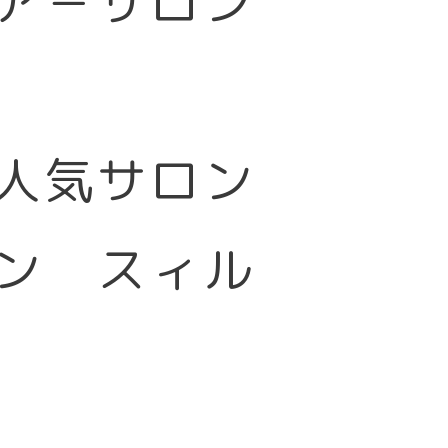
ア－サロン
大人気サロン
ン スィル