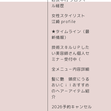
ル経歴
女性スタイリスト
江崎 profile
★タイムライン（最
新情報）
技術スキルＵＰした
い美容師さん個人セ
ミナ－受付中（
全メニュ－内容詳細
髪に艶 頭皮にうる
おいＣｉｌおすすめ
のヘア－アイテム紹
介
2026予約キャンセル