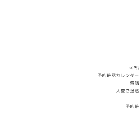
≪お
予約確認カレンダ
電
大変ご迷
予約