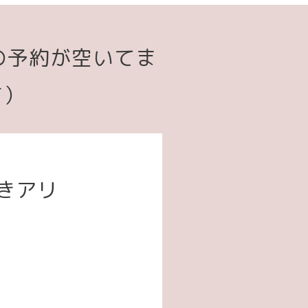
の予約が空いてま
す）
空きアリ