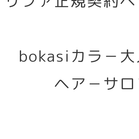
リファ正規契約ヘ
bokasiカラ－
ヘア－サロ