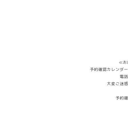
≪お
予約確認カレンダ
電
大変ご迷
予約