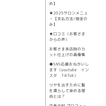
め】
★2025サロンメニュ
－【支払方法/現金の
み】
★口コミ（お客さま
からの声）
お客さま来店時のカ
ット仕上げの画像集
◆SNS応援おねがいし
ます（youtube イン
スタ TikTok）
ツヤを出すために髪
を濡らして染める理
由とは？
店長中村 プロフィ－