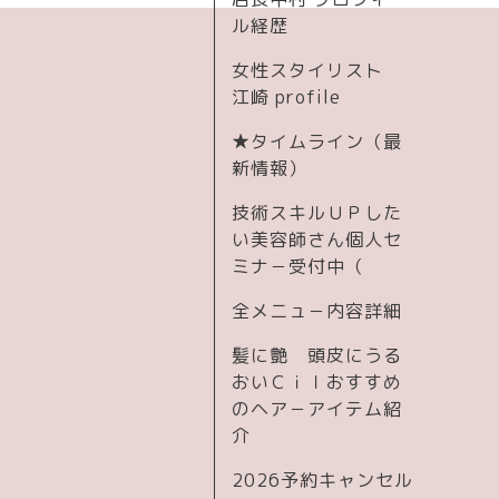
ル経歴
女性スタイリスト
江崎 profile
★タイムライン（最
新情報）
技術スキルＵＰした
い美容師さん個人セ
ミナ－受付中（
全メニュ－内容詳細
髪に艶 頭皮にうる
おいＣｉｌおすすめ
のヘア－アイテム紹
介
2026予約キャンセル