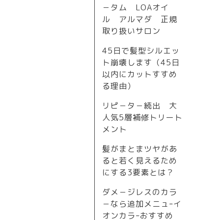
－タム LOAオイ
ル アルマダ 正規
取り扱いサロン
45日で髪型シルエッ
ト崩壊します（45日
以内にカットすすめ
る理由）
リピ－タ－続出 大
人気5層補修トリート
メント
髪がまとまツヤがあ
ると若く見えるため
にする3要素とは？
ダメ－ジレスのカラ
－なら追加メニュｰイ
オンカラｰおすすめ