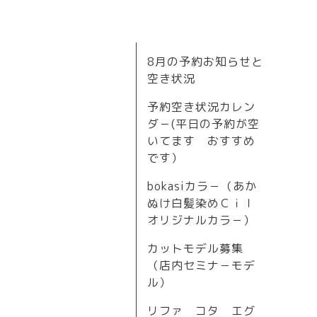
8月の予約お知らせと
空き状況
予約空き状況カレン
ダ－(平日の予約が空
いてます おすすめ
です）
bokasiカラ－（あか
ぬけ白髪染めＣｉｌ
オリジナルカラ－）
カットモデル募集
（店内セミナ－モデ
ル）
リファ コタ エグ