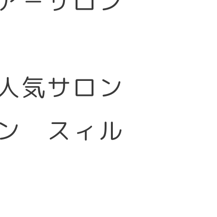
ア－サロン
大人気サロン
ン スィル