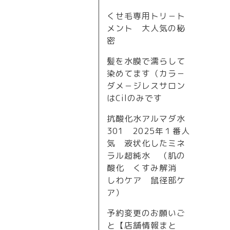
くせ毛専用トリ－ト
メント 大人気の秘
密
髪を水膜で濡らして
染めてます（カラ－
ダメ－ジレスサロン
はCilのみです
抗酸化水アルマダ水
301 2025年１番人
気 液状化したミネ
ラル超純水 （肌の
酸化 くすみ解消
しわケア 鼠径部ケ
ア）
予約変更のお願いご
と【店舗情報まと