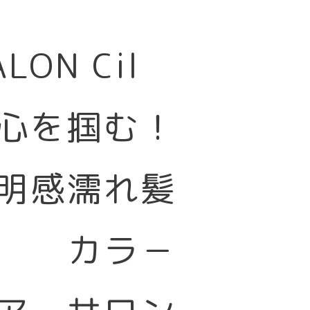
SALON Cil
心を掴む！
明感濡れ髪
カラ－