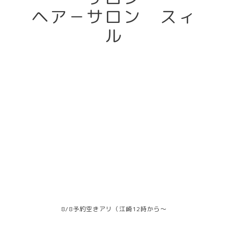
ヘア－サロン スィ
ル
8/8予約空きアリ（江崎12時から～