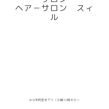
ヘア－サロン スィ
ル
8/8予約空きアリ（江崎12時から～