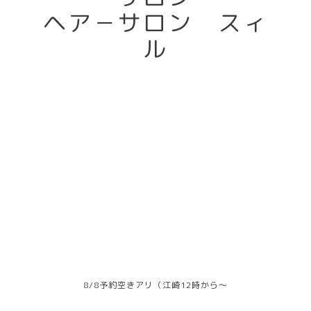
ヘア－サロン スィ
ル
8/8予約空きアリ（江崎12時から～