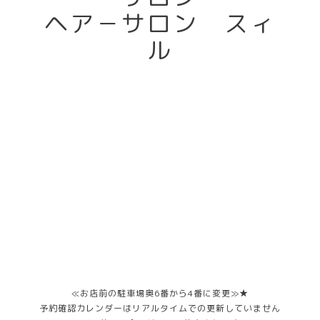
ヘア－サロン スィ
ル
≪お店前の駐車場奥6番から4番に変更≫★
予約確認カレンダーはリアルタイムでの更新していません