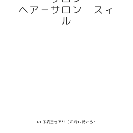
ヘア－サロン スィ
ル
8/8予約空きアリ（江崎12時から～