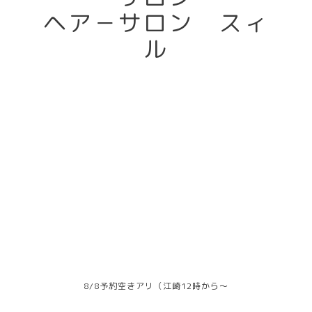
ヘア－サロン スィ
ル
8/8予約空きアリ（江崎12時から～