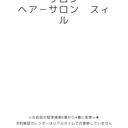
ヘア－サロン スィ
ル
≪お店前の駐車場奥6番から4番に変更≫★
予約確認カレンダーはリアルタイムでの更新していません