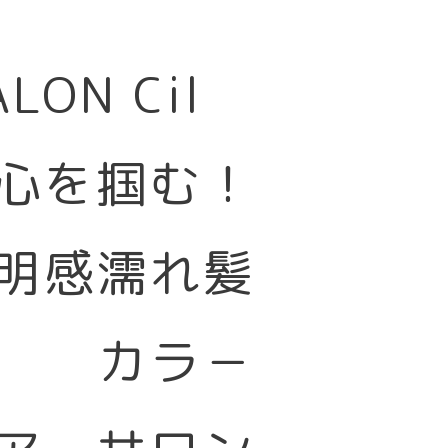
SALON Cil
心を掴む！
明感濡れ髪
カラ－