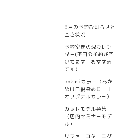
8月の予約お知らせと
空き状況
予約空き状況カレン
ダ－(平日の予約が空
いてます おすすめ
です）
bokasiカラ－（あか
ぬけ白髪染めＣｉｌ
オリジナルカラ－）
カットモデル募集
（店内セミナ－モデ
ル）
リファ コタ エグ