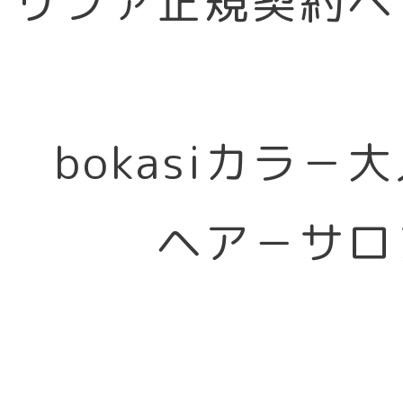
リファ正規契約ヘ
bokasiカラ－
ヘア－サロ