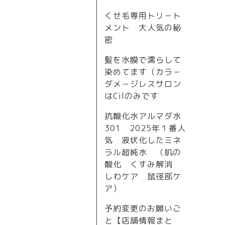
くせ毛専用トリ－ト
メント 大人気の秘
密
髪を水膜で濡らして
染めてます（カラ－
ダメ－ジレスサロン
はCilのみです
抗酸化水アルマダ水
301 2025年１番人
気 液状化したミネ
ラル超純水 （肌の
酸化 くすみ解消
しわケア 鼠径部ケ
ア）
予約変更のお願いご
と【店舗情報まと