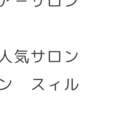
ア－サロン
大人気サロン
ン スィル