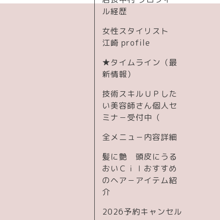
ル経歴
女性スタイリスト
江崎 profile
★タイムライン（最
新情報）
技術スキルＵＰした
い美容師さん個人セ
ミナ－受付中（
全メニュ－内容詳細
髪に艶 頭皮にうる
おいＣｉｌおすすめ
のヘア－アイテム紹
介
2026予約キャンセル