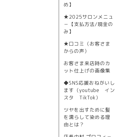
め】
★2025サロンメニュ
－【支払方法/現金の
み】
★口コミ（お客さま
からの声）
お客さま来店時のカ
ット仕上げの画像集
◆SNS応援おねがいし
ます（youtube イン
スタ TikTok）
ツヤを出すために髪
を濡らして染める理
由とは？
店長中村 プロフィ－