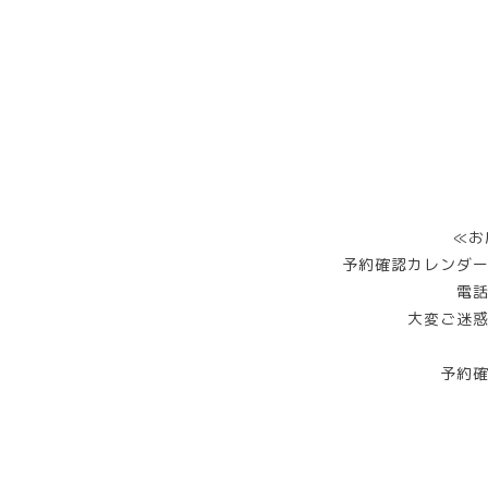
≪お
予約確認カレンダ
電
大変ご迷
予約