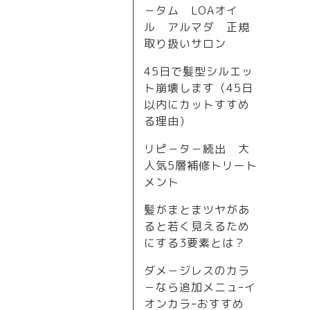
－タム LOAオイ
ル アルマダ 正規
取り扱いサロン
45日で髪型シルエッ
ト崩壊します（45日
以内にカットすすめ
る理由）
リピ－タ－続出 大
人気5層補修トリート
メント
髪がまとまツヤがあ
ると若く見えるため
にする3要素とは？
ダメ－ジレスのカラ
－なら追加メニュｰイ
オンカラｰおすすめ