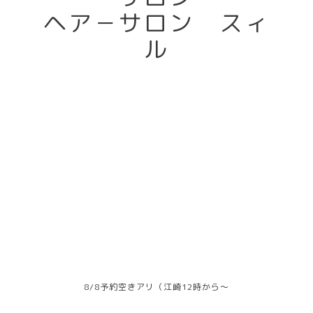
ヘア－サロン スィ
ル
8/8予約空きアリ（江崎12時から～