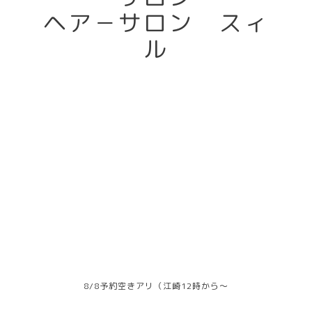
ヘア－サロン スィ
ル
8/8予約空きアリ（江崎12時から～