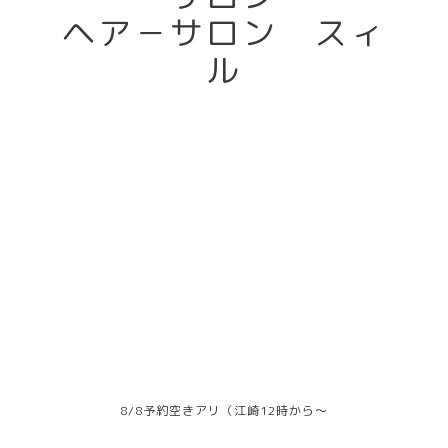
ヘア－サロン スィ
ル
8/8予約空きアリ（江崎12時から～