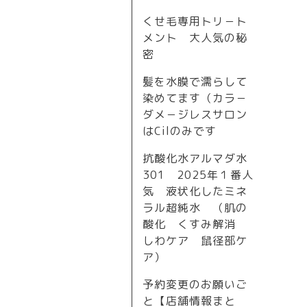
くせ毛専用トリ－ト
メント 大人気の秘
密
髪を水膜で濡らして
染めてます（カラ－
ダメ－ジレスサロン
はCilのみです
抗酸化水アルマダ水
301 2025年１番人
気 液状化したミネ
ラル超純水 （肌の
酸化 くすみ解消
しわケア 鼠径部ケ
ア）
予約変更のお願いご
と【店舗情報まと