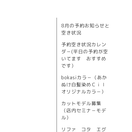
8月の予約お知らせと
空き状況
予約空き状況カレン
ダ－(平日の予約が空
いてます おすすめ
です）
bokasiカラ－（あか
ぬけ白髪染めＣｉｌ
オリジナルカラ－）
カットモデル募集
（店内セミナ－モデ
ル）
リファ コタ エグ