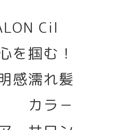
SALON Cil
心を掴む！
明感濡れ髪
カラ－