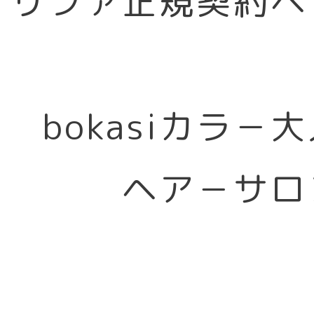
リファ正規契約ヘ
bokasiカラ－
ヘア－サロ