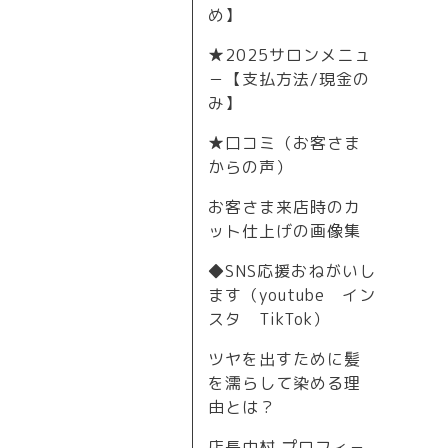
め】
★2025サロンメニュ
－【支払方法/現金の
み】
★口コミ（お客さま
からの声）
お客さま来店時のカ
ット仕上げの画像集
◆SNS応援おねがいし
ます（youtube イン
スタ TikTok）
ツヤを出すために髪
を濡らして染める理
由とは？
店長中村 プロフィ－