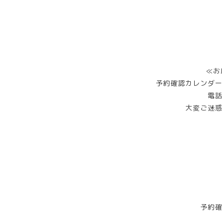
≪お
予約確認カレンダ
電
大変ご迷
予約