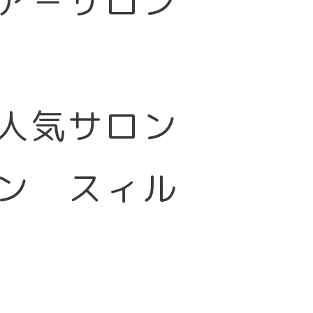
ア－サロン
大人気サロン
ン スィル