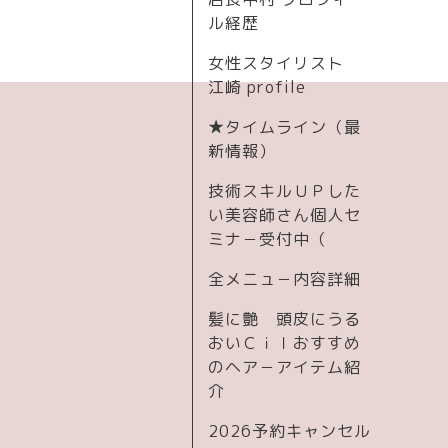
ル経歴
女性スタイリスト
江崎 profile
★タイムライン（最
新情報）
技術スキルＵＰした
い美容師さん個人セ
ミナ－受付中（
全メニュ－内容詳細
髪に艶 頭皮にうる
おいＣｉｌおすすめ
のヘア－アイテム紹
介
2026予約キャンセル