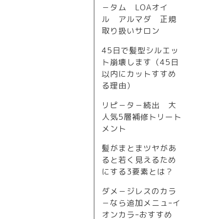
－タム LOAオイ
ル アルマダ 正規
取り扱いサロン
45日で髪型シルエッ
ト崩壊します（45日
以内にカットすすめ
る理由）
リピ－タ－続出 大
人気5層補修トリート
メント
髪がまとまツヤがあ
ると若く見えるため
にする3要素とは？
ダメ－ジレスのカラ
－なら追加メニュｰイ
オンカラｰおすすめ