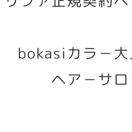
リファ正規契約ヘ
bokasiカラ－
ヘア－サロ