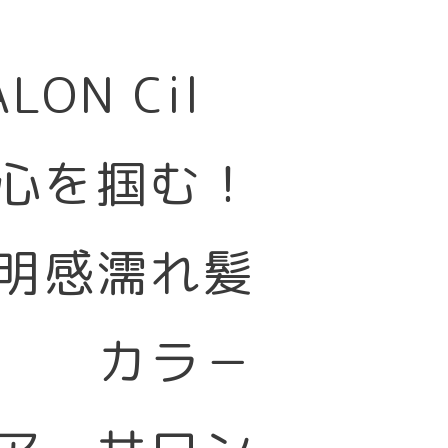
SALON Cil
心を掴む！
明感濡れ髪
カラ－