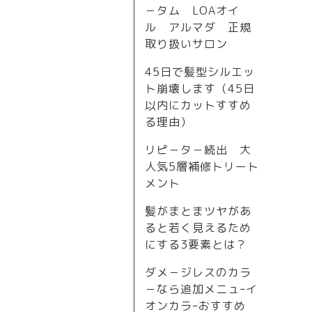
－タム LOAオイ
ル アルマダ 正規
取り扱いサロン
45日で髪型シルエッ
ト崩壊します（45日
以内にカットすすめ
る理由）
リピ－タ－続出 大
人気5層補修トリート
メント
髪がまとまツヤがあ
ると若く見えるため
にする3要素とは？
ダメ－ジレスのカラ
－なら追加メニュｰイ
オンカラｰおすすめ