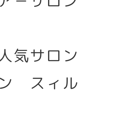
ア－サロン
大人気サロン
ン スィル