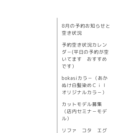
8月の予約お知らせと
空き状況
予約空き状況カレン
ダ－(平日の予約が空
いてます おすすめ
です）
bokasiカラ－（あか
ぬけ白髪染めＣｉｌ
オリジナルカラ－）
カットモデル募集
（店内セミナ－モデ
ル）
リファ コタ エグ