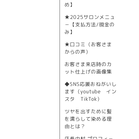
め】
★2025サロンメニュ
－【支払方法/現金の
み】
★口コミ（お客さま
からの声）
お客さま来店時のカ
ット仕上げの画像集
◆SNS応援おねがいし
ます（youtube イン
スタ TikTok）
ツヤを出すために髪
を濡らして染める理
由とは？
店長中村 プロフィ－