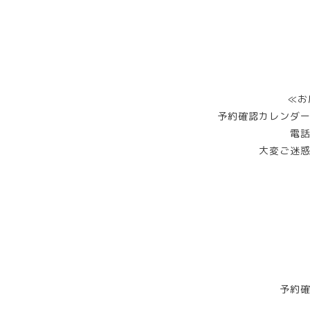
≪お
予約確認カレンダ
電
大変ご迷
予約