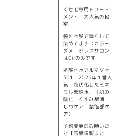
くせ毛専用トリ－ト
メント 大人気の秘
密
髪を水膜で濡らして
染めてます（カラ－
ダメ－ジレスサロン
はCilのみです
抗酸化水アルマダ水
301 2025年１番人
気 液状化したミネ
ラル超純水 （肌の
酸化 くすみ解消
しわケア 鼠径部ケ
ア）
予約変更のお願いご
と【店舗情報まと