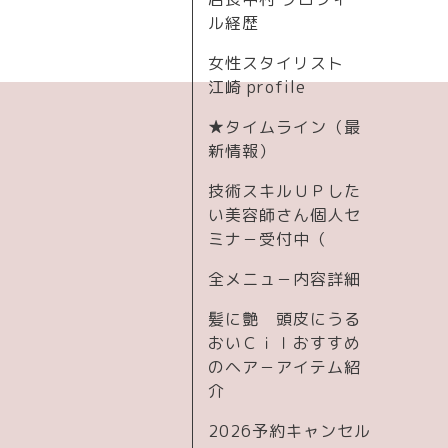
ル経歴
女性スタイリスト
江崎 profile
★タイムライン（最
新情報）
技術スキルＵＰした
い美容師さん個人セ
ミナ－受付中（
全メニュ－内容詳細
髪に艶 頭皮にうる
おいＣｉｌおすすめ
のヘア－アイテム紹
介
2026予約キャンセル