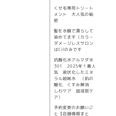
くせ毛専用トリ－ト
メント 大人気の秘
密
髪を水膜で濡らして
染めてます（カラ－
ダメ－ジレスサロン
はCilのみです
抗酸化水アルマダ水
301 2025年１番人
気 液状化したミネ
ラル超純水 （肌の
酸化 くすみ解消
しわケア 鼠径部ケ
ア）
予約変更のお願いご
と【店舗情報まと