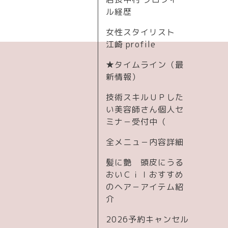
ル経歴
女性スタイリスト
江崎 profile
★タイムライン（最
新情報）
技術スキルＵＰした
い美容師さん個人セ
ミナ－受付中（
全メニュ－内容詳細
髪に艶 頭皮にうる
おいＣｉｌおすすめ
のヘア－アイテム紹
介
2026予約キャンセル