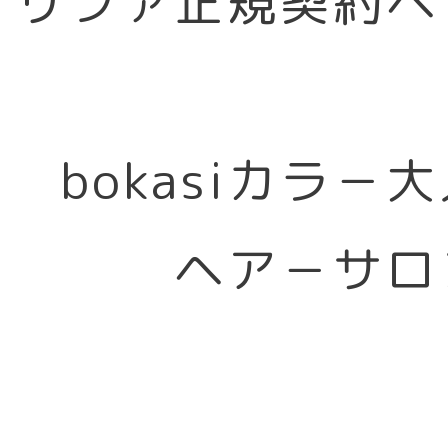
リファ正規契約ヘ
bokasiカラ－
ヘア－サロ