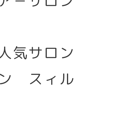
ア－サロン
大人気サロン
ン スィル