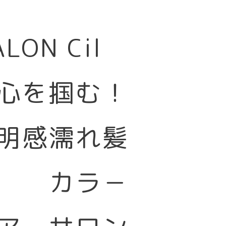
SALON Cil
心を掴む！
明感濡れ髪
カラ－