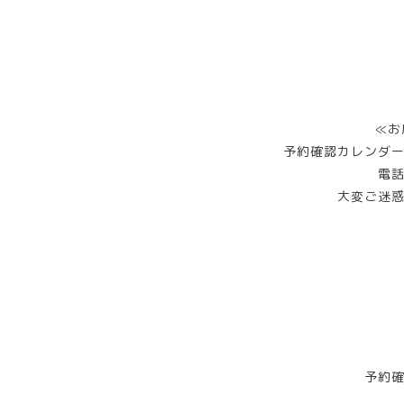
≪お
予約確認カレンダ
電
大変ご迷
予約