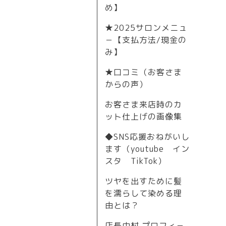
め】
★2025サロンメニュ
－【支払方法/現金の
み】
★口コミ（お客さま
からの声）
お客さま来店時のカ
ット仕上げの画像集
◆SNS応援おねがいし
ます（youtube イン
スタ TikTok）
ツヤを出すために髪
を濡らして染める理
由とは？
店長中村 プロフィ－