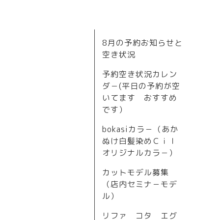
8月の予約お知らせと
空き状況
予約空き状況カレン
ダ－(平日の予約が空
いてます おすすめ
です）
bokasiカラ－（あか
ぬけ白髪染めＣｉｌ
オリジナルカラ－）
カットモデル募集
（店内セミナ－モデ
ル）
リファ コタ エグ