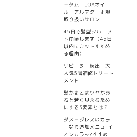
－タム LOAオイ
ル アルマダ 正規
取り扱いサロン
45日で髪型シルエッ
ト崩壊します（45日
以内にカットすすめ
る理由）
リピ－タ－続出 大
人気5層補修トリート
メント
髪がまとまツヤがあ
ると若く見えるため
にする3要素とは？
ダメ－ジレスのカラ
－なら追加メニュｰイ
オンカラｰおすすめ