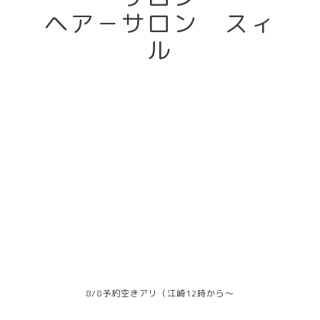
ヘア－サロン スィ
ル
8/8予約空きアリ（江崎12時から～