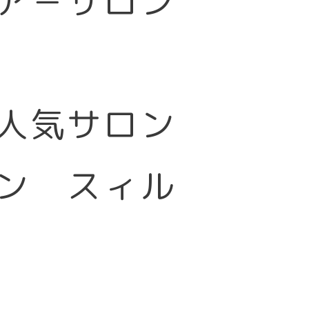
ア－サロン
大人気サロン
ン スィル