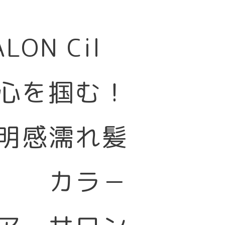
SALON Cil
心を掴む！
明感濡れ髪
カラ－