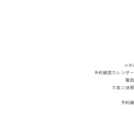
≪お
予約確認カレンダ
電
大変ご迷
予約