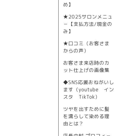
め】
★2025サロンメニュ
－【支払方法/現金の
み】
★口コミ（お客さま
からの声）
お客さま来店時のカ
ット仕上げの画像集
◆SNS応援おねがいし
ます（youtube イン
スタ TikTok）
ツヤを出すために髪
を濡らして染める理
由とは？
店長中村 プロフィ－