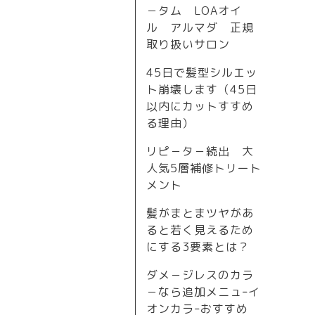
－タム LOAオイ
ル アルマダ 正規
取り扱いサロン
45日で髪型シルエッ
ト崩壊します（45日
以内にカットすすめ
る理由）
リピ－タ－続出 大
人気5層補修トリート
メント
髪がまとまツヤがあ
ると若く見えるため
にする3要素とは？
ダメ－ジレスのカラ
－なら追加メニュｰイ
オンカラｰおすすめ