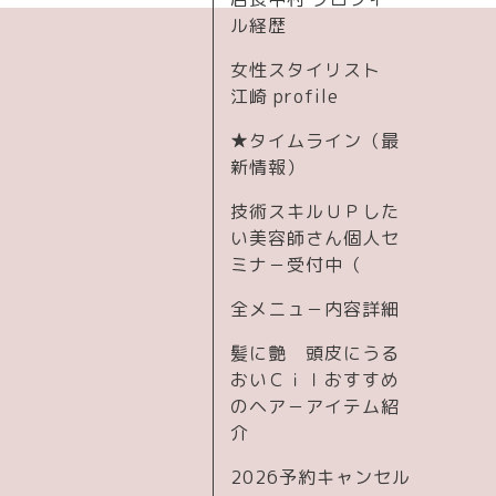
ル経歴
女性スタイリスト
江崎 profile
★タイムライン（最
新情報）
技術スキルＵＰした
い美容師さん個人セ
ミナ－受付中（
全メニュ－内容詳細
髪に艶 頭皮にうる
おいＣｉｌおすすめ
のヘア－アイテム紹
介
2026予約キャンセル