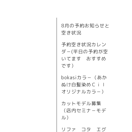
8月の予約お知らせと
空き状況
予約空き状況カレン
ダ－(平日の予約が空
いてます おすすめ
です）
bokasiカラ－（あか
ぬけ白髪染めＣｉｌ
オリジナルカラ－）
カットモデル募集
（店内セミナ－モデ
ル）
リファ コタ エグ