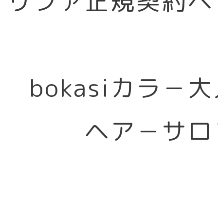
リファ正規契約ヘ
bokasiカラ－
ヘア－サロ