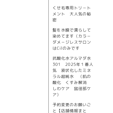
くせ毛専用トリ－ト
メント 大人気の秘
密
髪を水膜で濡らして
染めてます（カラ－
ダメ－ジレスサロン
はCilのみです
抗酸化水アルマダ水
301 2025年１番人
気 液状化したミネ
ラル超純水 （肌の
酸化 くすみ解消
しわケア 鼠径部ケ
ア）
予約変更のお願いご
と【店舗情報まと