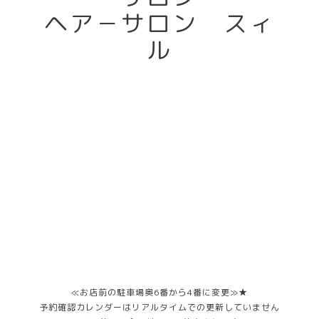
ヘア－サロン スィ
ル
≪お店前の駐車場奥6番から4番に変更≫★
予約確認カレンダーはリアルタイムでの更新していません