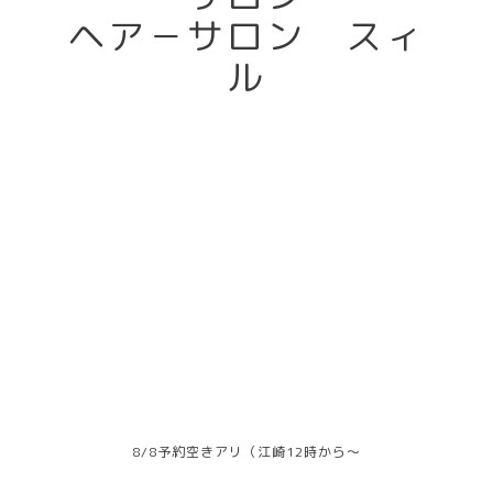
ヘア－サロン スィ
ル
8/8予約空きアリ（江崎12時から～