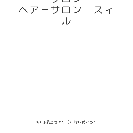
ヘア－サロン スィ
ル
8/8予約空きアリ（江崎12時から～