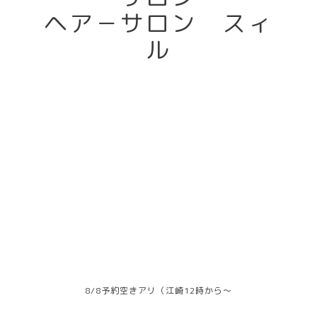
ヘア－サロン スィ
ル
8/8予約空きアリ（江崎12時から～