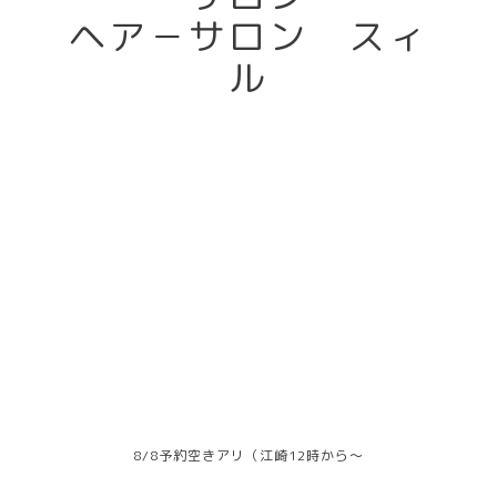
ヘア－サロン スィ
ル
8/8予約空きアリ（江崎12時から～