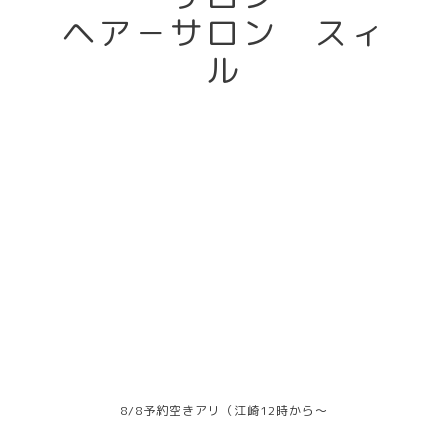
ヘア－サロン スィ
ル
8/8予約空きアリ（江崎12時から～