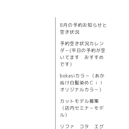
8月の予約お知らせと
空き状況
予約空き状況カレン
ダ－(平日の予約が空
いてます おすすめ
です）
bokasiカラ－（あか
ぬけ白髪染めＣｉｌ
オリジナルカラ－）
カットモデル募集
（店内セミナ－モデ
ル）
リファ コタ エグ