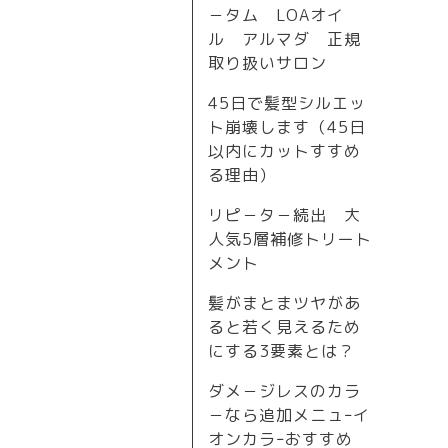
－タム LOAオイ
ル アルマダ 正規
取り扱いサロン
45日で髪型シルエッ
ト崩壊します（45日
以内にカットすすめ
る理由）
リピ－タ－続出 大
人気5層補修トリート
メント
髪がまとまツヤがあ
ると若く見えるため
にする3要素とは？
ダメ－ジレスのカラ
－なら追加メニュｰイ
オンカラｰおすすめ