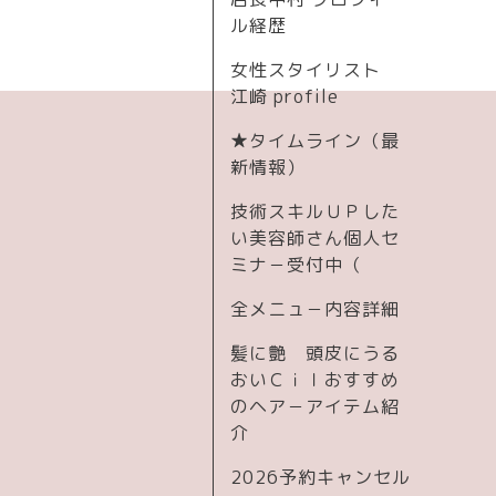
ル経歴
女性スタイリスト
江崎 profile
★タイムライン（最
新情報）
技術スキルＵＰした
い美容師さん個人セ
ミナ－受付中（
全メニュ－内容詳細
髪に艶 頭皮にうる
おいＣｉｌおすすめ
のヘア－アイテム紹
介
2026予約キャンセル