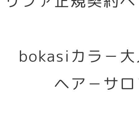
リファ正規契約ヘ
bokasiカラ－
ヘア－サロ