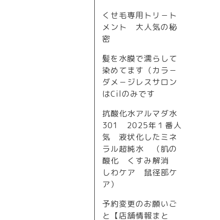
くせ毛専用トリ－ト
メント 大人気の秘
密
髪を水膜で濡らして
染めてます（カラ－
ダメ－ジレスサロン
はCilのみです
抗酸化水アルマダ水
301 2025年１番人
気 液状化したミネ
ラル超純水 （肌の
酸化 くすみ解消
しわケア 鼠径部ケ
ア）
予約変更のお願いご
と【店舗情報まと