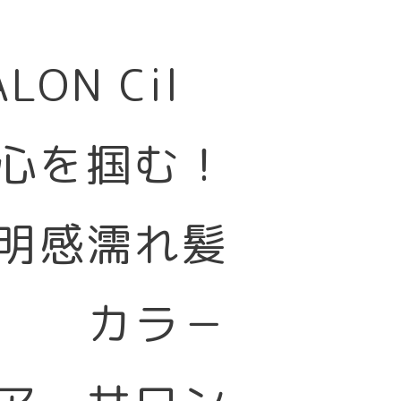
SALON Cil
心を掴む！
明感濡れ髪
カラ－