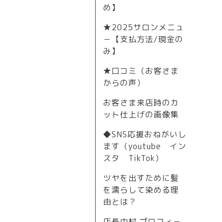
め】
★2025サロンメニュ
－【支払方法/現金の
み】
★口コミ（お客さま
からの声）
お客さま来店時のカ
ット仕上げの画像集
◆SNS応援おねがいし
ます（youtube イン
スタ TikTok）
ツヤを出すために髪
を濡らして染める理
由とは？
店長中村 プロフィ－