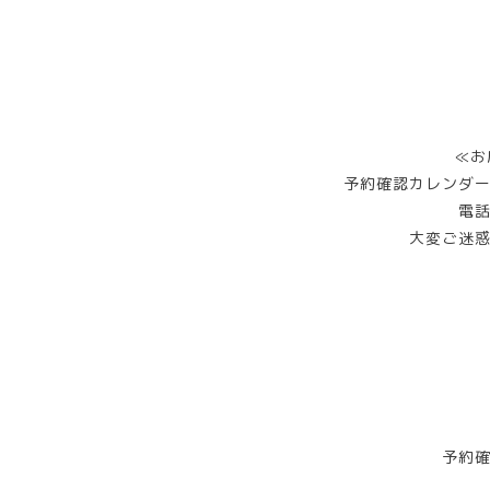
≪お
予約確認カレンダ
電
大変ご迷
予約