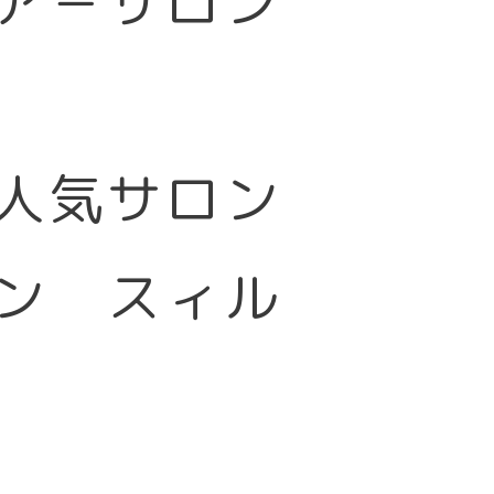
ア－サロン
大人気サロン
ン スィル