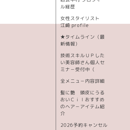
ル経歴
女性スタイリスト
江崎 profile
★タイムライン（最
新情報）
技術スキルＵＰした
い美容師さん個人セ
ミナ－受付中（
全メニュ－内容詳細
髪に艶 頭皮にうる
おいＣｉｌおすすめ
のヘア－アイテム紹
介
2026予約キャンセル