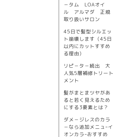
－タム LOAオイ
ル アルマダ 正規
取り扱いサロン
45日で髪型シルエッ
ト崩壊します（45日
以内にカットすすめ
る理由）
リピ－タ－続出 大
人気5層補修トリート
メント
髪がまとまツヤがあ
ると若く見えるため
にする3要素とは？
ダメ－ジレスのカラ
－なら追加メニュｰイ
オンカラｰおすすめ