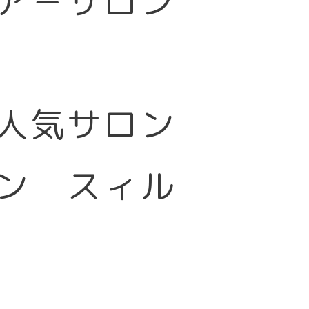
ア－サロン
大人気サロン
ン スィル