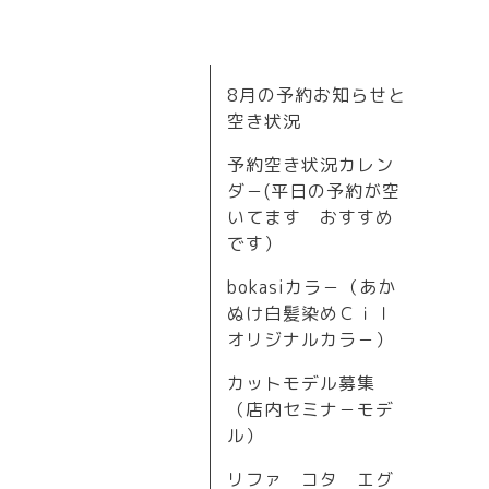
8月の予約お知らせと
空き状況
予約空き状況カレン
ダ－(平日の予約が空
いてます おすすめ
です）
bokasiカラ－（あか
ぬけ白髪染めＣｉｌ
オリジナルカラ－）
カットモデル募集
（店内セミナ－モデ
ル）
リファ コタ エグ