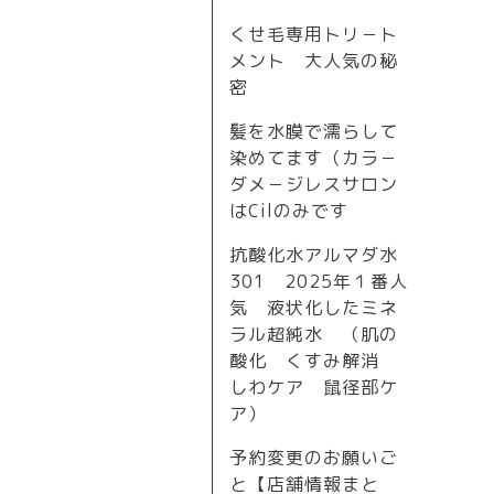
くせ毛専用トリ－ト
メント 大人気の秘
密
髪を水膜で濡らして
染めてます（カラ－
ダメ－ジレスサロン
はCilのみです
抗酸化水アルマダ水
301 2025年１番人
気 液状化したミネ
ラル超純水 （肌の
酸化 くすみ解消
しわケア 鼠径部ケ
ア）
予約変更のお願いご
と【店舗情報まと