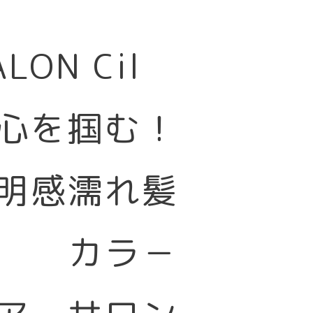
SALON Cil
心を掴む！
明感濡れ髪
カラ－