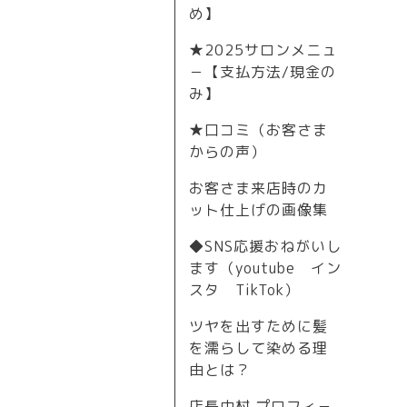
め】
★2025サロンメニュ
－【支払方法/現金の
み】
★口コミ（お客さま
からの声）
お客さま来店時のカ
ット仕上げの画像集
◆SNS応援おねがいし
ます（youtube イン
スタ TikTok）
ツヤを出すために髪
を濡らして染める理
由とは？
店長中村 プロフィ－