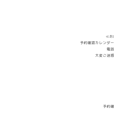
≪お
予約確認カレンダ
電
大変ご迷
予約