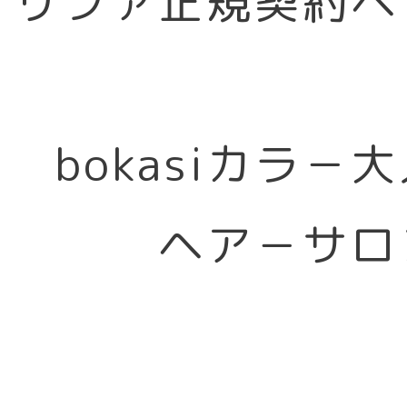
リファ正規契約ヘ
bokasiカラ－
ヘア－サロ