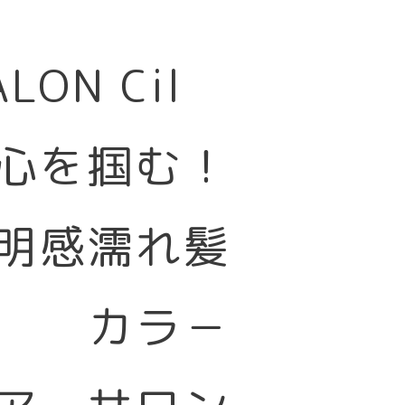
SALON Cil
心を掴む！
明感濡れ髪
カラ－