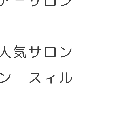
ア－サロン
大人気サロン
ン スィル