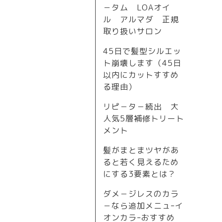
－タム LOAオイ
ル アルマダ 正規
取り扱いサロン
45日で髪型シルエッ
ト崩壊します（45日
以内にカットすすめ
る理由）
リピ－タ－続出 大
人気5層補修トリート
メント
髪がまとまツヤがあ
ると若く見えるため
にする3要素とは？
ダメ－ジレスのカラ
－なら追加メニュｰイ
オンカラｰおすすめ