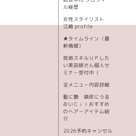
ル経歴
女性スタイリスト
江崎 profile
★タイムライン（最
新情報）
技術スキルＵＰした
い美容師さん個人セ
ミナ－受付中（
全メニュ－内容詳細
髪に艶 頭皮にうる
おいＣｉｌおすすめ
のヘア－アイテム紹
介
2026予約キャンセル