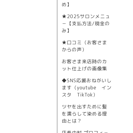
め】
★2025サロンメニュ
－【支払方法/現金の
み】
★口コミ（お客さま
からの声）
お客さま来店時のカ
ット仕上げの画像集
◆SNS応援おねがいし
ます（youtube イン
スタ TikTok）
ツヤを出すために髪
を濡らして染める理
由とは？
店長中村 プロフィ－