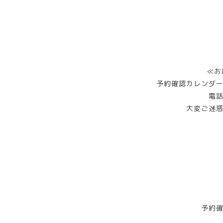
≪お
予約確認カレンダ
電
大変ご迷
予約