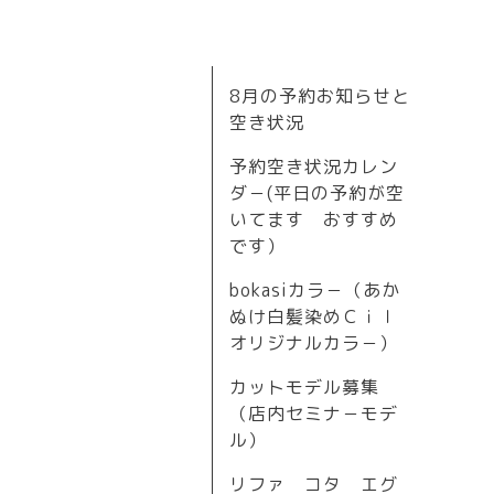
8月の予約お知らせと
空き状況
予約空き状況カレン
ダ－(平日の予約が空
いてます おすすめ
です）
bokasiカラ－（あか
ぬけ白髪染めＣｉｌ
オリジナルカラ－）
カットモデル募集
（店内セミナ－モデ
ル）
リファ コタ エグ