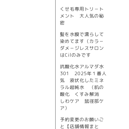
くせ毛専用トリ－ト
メント 大人気の秘
密
髪を水膜で濡らして
染めてます（カラ－
ダメ－ジレスサロン
はCilのみです
抗酸化水アルマダ水
301 2025年１番人
気 液状化したミネ
ラル超純水 （肌の
酸化 くすみ解消
しわケア 鼠径部ケ
ア）
予約変更のお願いご
と【店舗情報まと