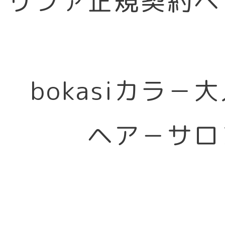
リファ正規契約ヘ
bokasiカラ－
ヘア－サロ