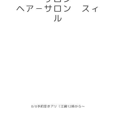
ヘア－サロン スィ
ル
8/8予約空きアリ（江崎12時から～